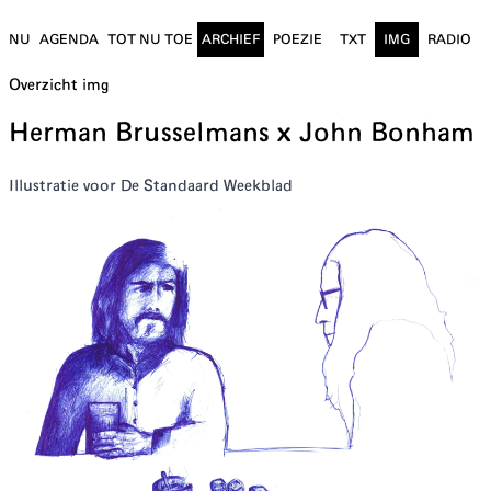
NU
AGENDA
TOT NU TOE
ARCHIEF
POEZIE
TXT
IMG
RADIO
Overzicht
img
Herman Brusselmans x John Bonham
I llustratie voor De Standaard Weekblad