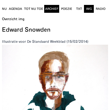
NU
AGENDA
TOT NU TOE
ARCHIEF
POEZIE
TXT
IMG
RADIO
Overzicht
img
Edward Snowden
I llustratie voor De Standaard Weekblad (15/02/2014)