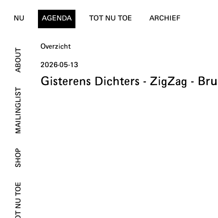
NU
AGENDA
TOT NU TOE
ARCHIEF
Overzicht
ABOUT
2026-05-13
Gisterens Dichters - ZigZag - Bru
MAILINGLIST
SHOP
TOT NU TOE