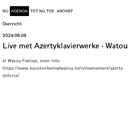
NU
AGENDA
TOT NU TOE
ARCHIEF
Overzicht
2024-08-09
Live met Azertyklavierwerke - Watou
a t Watou Festival, meer info:
https://www.kunstenfestivalwatou.be/nl/evenement/azerty-
deforce/